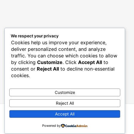
We respect your privacy
Archives
Cookies help us improve your experience,
deliver personalized content, and analyze
traffic. You can choose which cookies to allow
by clicking
Customize
. Click
Accept All
to
consent or
Reject All
to decline non-essential
cookies.
Categories
Customize
Reject All
Copyright © 2026 Wijaya Sentral Internasional
Accept All
Powered by